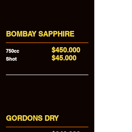
BOMBAY SAPPHIRE
$450.000
750cc
$45.000
Shot
GORDONS DRY