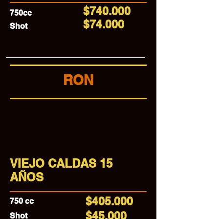
$740.000
750cc
$74.000
Shot
RON
VIEJO CALDAS 15
AÑOS
$405.000
750 cc
$45.000
Shot