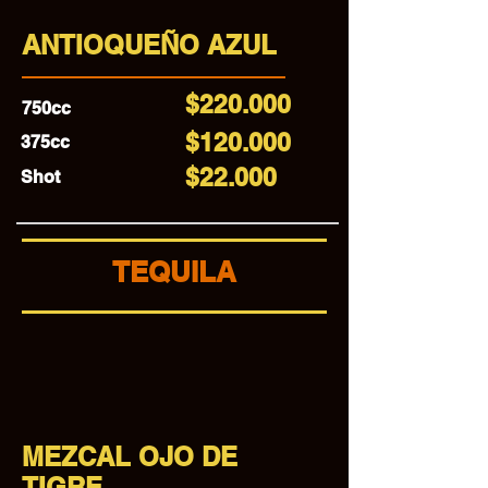
ANTIOQUEÑO AZUL
$220.000
750cc
$120.000
375cc
$22.000
Shot
TEQUILA
MEZCAL OJO DE
TIGRE