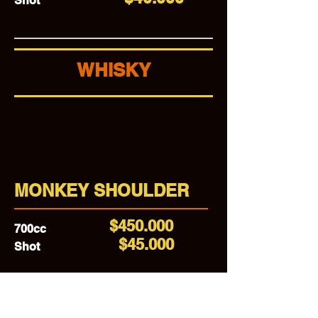
Shot
WHISKY
MONKEY SHOULDER
$450.000
700cc
$45.000
Shot