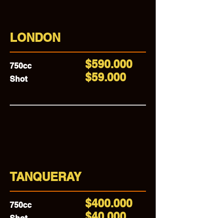
LONDON
$590.000
750cc
$59.000
Shot
TANQUERAY
$400.000
750cc
$40.000