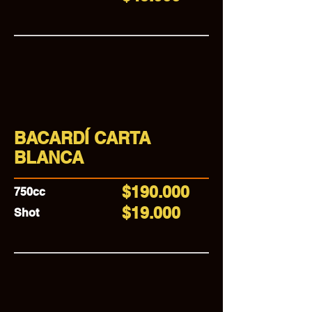
BACARDÍ CARTA
BLANCA
$190.000
750cc
$19.000
Shot