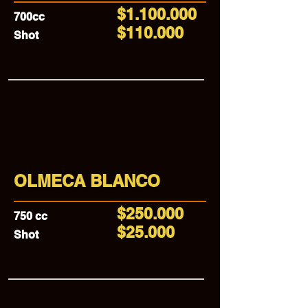
$1.100.000
700cc
$110.000
Shot
OLMECA BLANCO
$250.000
750 cc
$25.000
Shot