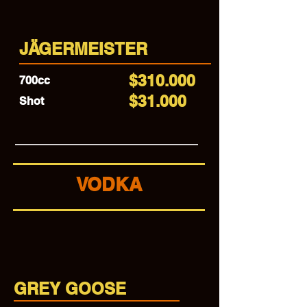
JÄGERMEISTER
$310.000
700cc
$31.000
Shot
VODKA
GREY GOOSE