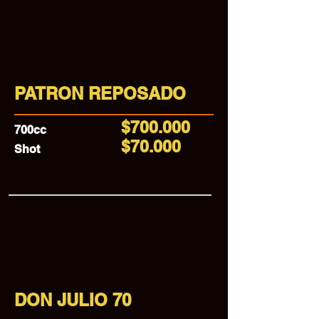
PATRON REPOSADO
$700.000
700cc
$70.000
Shot
DON JULIO 70