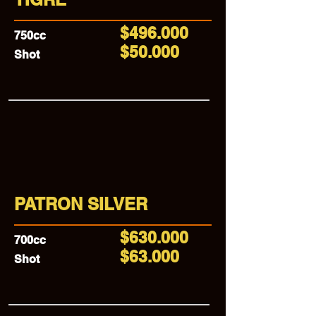
$496.000
750cc
$50.000
Shot
PATRON SILVER
$630.000
700cc
$63.000
Shot