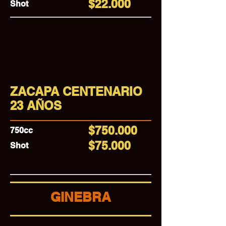
$22.000
Shot
ZACAPA CENTENARIO
23 AÑOS
$750.000
750cc
$75.000
Shot
GINEBRA