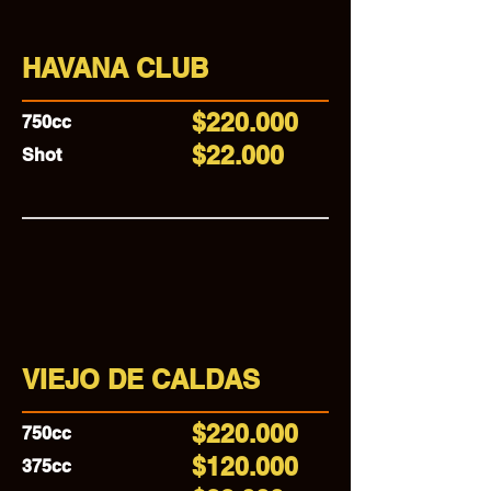
HAVANA CLUB
$220.000
750cc
$22.000
Shot
VIEJO DE CALDAS
$220.000
750cc
$120.000
375cc