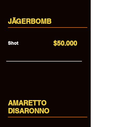
JÄGERBOMB
$50.000
Shot
AMARETTO
DISARONNO