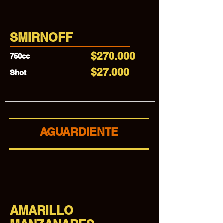
SMIRNOFF
$270.000
750cc
$27.000
Shot
AGUARDIENTE
AMARILLO