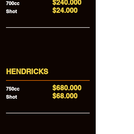
$240.000
700cc
$24.000
Shot
HENDRICKS
$680.000
750cc
$68.000
Shot